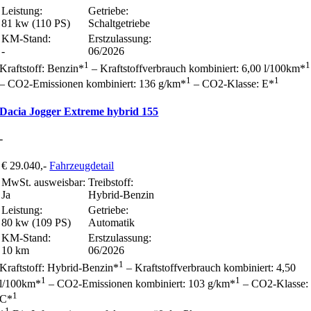
Leistung:
Getriebe:
81 kw (110 PS)
Schaltgetriebe
KM-Stand:
Erstzulassung:
-
06/2026
1
1
Kraftstoff: Benzin*
– Kraftstoffverbrauch kombiniert: 6,00 l/100km*
1
1
– CO2-Emissionen kombiniert: 136 g/km*
– CO2-Klasse: E*
Dacia Jogger Extreme hybrid 155
-
€ 29.040,-
Fahrzeugdetail
MwSt. ausweisbar:
Treibstoff:
Ja
Hybrid-Benzin
Leistung:
Getriebe:
80 kw (109 PS)
Automatik
KM-Stand:
Erstzulassung:
10 km
06/2026
1
Kraftstoff: Hybrid-Benzin*
– Kraftstoffverbrauch kombiniert: 4,50
1
1
l/100km*
– CO2-Emissionen kombiniert: 103 g/km*
– CO2-Klasse:
1
C*
1