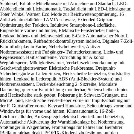
Schlüssel, Erhöhte Mittelkonsole mit Armlehne und Staufach, LED-
Abblendlicht mit Lichtautomatik, Tagfahrlicht mit LED-Lichtsignatur,
Toter-Winkel-Warner, Eco-Mode zur Reichweitenoptimierung, 16-
Zoll-Leichtmetallräder TAMIA schwarz, Extended Grip zur
Optimierung der Traktion, Induktive Smartphone-Ladefläche,
Einparkhilfe vorne und hinten, Elektrische Fensterheber hinten,
Lenkrad höhen- und tiefenverstellbar, E-Call: Automatischer Notruf,
Rückfahrkamera, Reifendruckkontrollsystem indirekt, Digitales 7-Zoll-
Fahrinfodisplay in Farbe, Nebelscheinwerfer, Aktiver
Notbremsassistent mit Fußgänger-/ Fahrraderkennung, Licht- und
Regensensor, Haifischantenne, Vorrichtung für Alkohol-
Wegfahrsperre, Müdigkeitswarner, Verkehrszeichenerkennung mit
Geschwindigkeitswarner, Elektrische Parkbremse, Dreipunkt-
Sicherheitsgurte auf allen Sitzen, Heckscheibe beheizbar, Gurtstraffer
hinten, Lenkrad in Lederoptik, ABS (Anti-Blockier-System) und
Notbremsassistent, Deckenbeleuchtung 2. Sitzreihe, Modulare
Dachreling quer zur Fahrtrichtung montierbar, Seitenscheiben hinten
und Heckscheibe stark getönt, Polsterung in Schwarz/Grüngrau mit
MicroCloud, Elektrische Fensterheber vorne mit Impulsschaltung auf
der F, Gurtstraffer vorne, Keycard Handsfree, Seitenairbags vorne und
Windowbags für vorne und hinten, Klimaautomatik, 16-Zoll-
Leichtmetallräder, Außenspiegel elektrisch einstell- und beheizbar,
Automatische Aktivierung der Warnblinkanlage bei Notbremsung,
Stoßfänger in Wagenfarbe, Frontairbags für Fahrer und Beifahrer
(Beifahrerairbag deakt, ISOFIX-Kindersitzbefestigung auf den