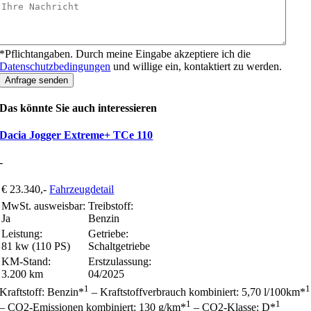
*Pflichtangaben. Durch meine Eingabe akzeptiere ich die
Datenschutzbedingungen
und willige ein, kontaktiert zu werden.
Anfrage senden
Das könnte Sie auch interessieren
Dacia Jogger Extreme+ TCe 110
-
€ 23.340,-
Fahrzeugdetail
MwSt. ausweisbar:
Treibstoff:
Ja
Benzin
Leistung:
Getriebe:
81 kw (110 PS)
Schaltgetriebe
KM-Stand:
Erstzulassung:
3.200 km
04/2025
1
1
Kraftstoff: Benzin*
– Kraftstoffverbrauch kombiniert: 5,70 l/100km*
1
1
– CO2-Emissionen kombiniert: 130 g/km*
– CO2-Klasse: D*