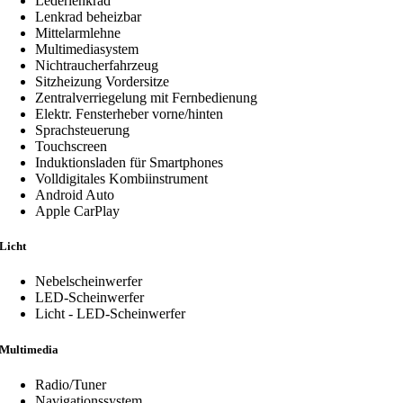
Lederlenkrad
Lenkrad beheizbar
Mittelarmlehne
Multimediasystem
Nichtraucherfahrzeug
Sitzheizung Vordersitze
Zentralverriegelung mit Fernbedienung
Elektr. Fensterheber vorne/hinten
Sprachsteuerung
Touchscreen
Induktionsladen für Smartphones
Volldigitales Kombiinstrument
Android Auto
Apple CarPlay
Licht
Nebelscheinwerfer
LED-Scheinwerfer
Licht - LED-Scheinwerfer
Multimedia
Radio/Tuner
Navigationssystem