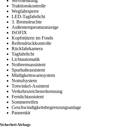
Servolenkung
Traktionskontrolle
Wegfahrsperre
LED-Tagfahrlicht
3. Bremsleuchte
Außentemperaturanzeige
ISOFIX
Kopfstützen im Fonds
Reifendruckkontrolle
Rückfahrkamera
Tagfahrlicht
Lichtautomatik
Notbremsassistent
Spurhalteassistent
Müdigkeitswarnsystem
Notrufsystem
Totwinkel-Assistent
Verkehrszeichenerkennung
Fernlichtassistent
Sommerreifen
Geschwindigkeitsbegrenzungsanlage
Pannenkit
Sicherheit Airbags