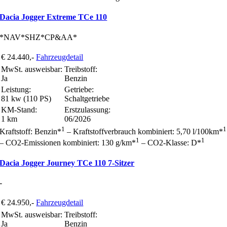
Dacia Jogger Extreme TCe 110
*NAV*SHZ*CP&AA*
€ 24.440,-
Fahrzeugdetail
MwSt. ausweisbar:
Treibstoff:
Ja
Benzin
Leistung:
Getriebe:
81 kw (110 PS)
Schaltgetriebe
KM-Stand:
Erstzulassung:
1 km
06/2026
1
1
Kraftstoff: Benzin*
– Kraftstoffverbrauch kombiniert: 5,70 l/100km*
1
1
– CO2-Emissionen kombiniert: 130 g/km*
– CO2-Klasse: D*
Dacia Jogger Journey TCe 110 7-Sitzer
-
€ 24.950,-
Fahrzeugdetail
MwSt. ausweisbar:
Treibstoff:
Ja
Benzin