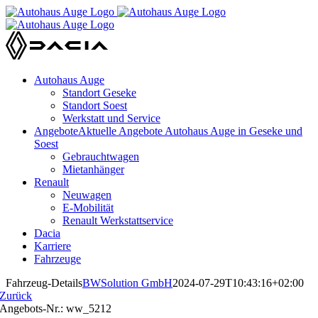
Zum
Inhalt
springen
Autohaus Auge
Standort Geseke
Standort Soest
Werkstatt und Service
Angebote
Aktuelle Angebote Autohaus Auge in Geseke und
Soest
Gebrauchtwagen
Mietanhänger
Renault
Neuwagen
E-Mobilität
Renault Werkstattservice
Dacia
Karriere
Fahrzeuge
Fahrzeug-Details
BWSolution GmbH
2024-07-29T10:43:16+02:00
Zurück
Angebots-Nr.: ww_5212