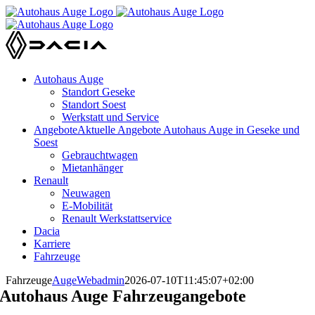
Zum
Inhalt
springen
Autohaus Auge
Standort Geseke
Standort Soest
Werkstatt und Service
Angebote
Aktuelle Angebote Autohaus Auge in Geseke und
Soest
Gebrauchtwagen
Mietanhänger
Renault
Neuwagen
E-Mobilität
Renault Werkstattservice
Dacia
Karriere
Fahrzeuge
Fahrzeuge
AugeWebadmin
2026-07-10T11:45:07+02:00
Autohaus Auge Fahrzeugangebote