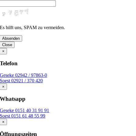
Es hilft uns, SPAM zu vermeiden.
Absenden
Close
×
Telefon
Geseke 02942 / 97863-0
Soest 02921 / 370 420
×
Whatsapp
Geseke 0151 40 31 91 91
Soest 0151 61 48 55 99
×
Öffnungszeiten