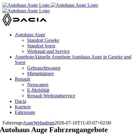
Zum
Inhalt
springen
Autohaus Auge
Standort Geseke
Standort Soest
Werkstatt und Service
Angebote
Aktuelle Angebote Autohaus Auge in Geseke und
Soest
Gebrauchtwagen
Mietanhänger
Renault
Neuwagen
E-Mobilität
Renault Werkstattservice
Dacia
Karriere
Fahrzeuge
Fahrzeuge
AugeWebadmin
2026-07-10T11:45:07+02:00
Autohaus Auge Fahrzeugangebote