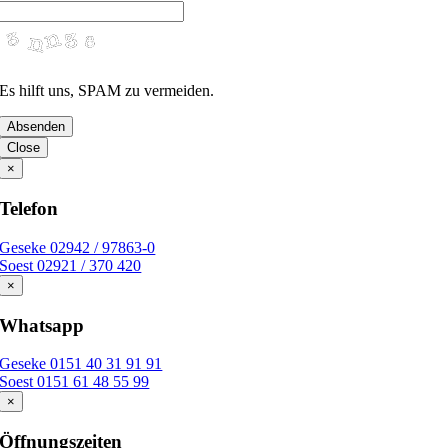
Es hilft uns, SPAM zu vermeiden.
Absenden
Email
Close
Address
×
Telefon
Geseke 02942 / 97863-0
Soest 02921 / 370 420
×
Whatsapp
Geseke 0151 40 31 91 91
Soest 0151 61 48 55 99
×
Öffnungszeiten