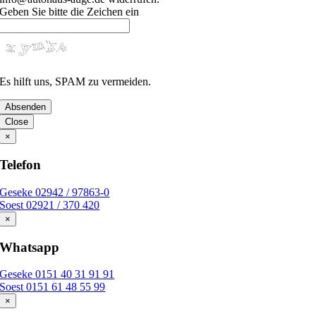
Geben Sie bitte die Zeichen ein
Es hilft uns, SPAM zu vermeiden.
Absenden
Close
×
Telefon
Geseke 02942 / 97863-0
Soest 02921 / 370 420
×
Whatsapp
Geseke 0151 40 31 91 91
Soest 0151 61 48 55 99
×