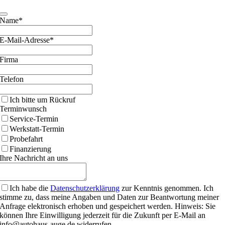
Name*
E-Mail-Adresse*
Firma
Telefon
Email
Ich bitte um Rückruf
Address
Terminwunsch
Service-Termin
Werkstatt-Termin
Probefahrt
Finanzierung
Ihre Nachricht an uns
Ich habe die
Datenschutzerklärung
zur Kenntnis genommen. Ich
stimme zu, dass meine Angaben und Daten zur Beantwortung meiner
Anfrage elektronisch erhoben und gespeichert werden. Hinweis: Sie
können Ihre Einwilligung jederzeit für die Zukunft per E-Mail an
info@autohaus-auge.de widerrufen.