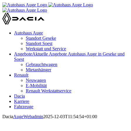
Zum
Inhalt
springen
Autohaus Auge
Standort Geseke
Standort Soest
Werkstatt und Service
Angebote
Aktuelle Angebote Autohaus Auge in Geseke und
Soest
Gebrauchtwagen
Mietanhänger
Renault
Neuwagen
E-Mobilität
Renault Werkstattservice
Dacia
Karriere
Fahrzeuge
Dacia
AugeWebadmin
2025-12-03T11:54:54+01:00