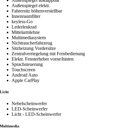
Außenspiegel abklappbar
Außenspiegel elektr.
Fahrersitz höhenverstellbar
Innenraumfilter
keyless-Go
Lederlenkrad
Mittelarmlehne
Multimediasystem
Nichtraucherfahrzeug
Sitzheizung Vordersitze
Zentralverriegelung mit Fernbedienung
Elektr. Fensterheber vorne/hinten
Sprachsteuerung
Touchscreen
Android Auto
Apple CarPlay
Licht
Nebelscheinwerfer
LED-Scheinwerfer
Licht - LED-Scheinwerfer
Multimedia