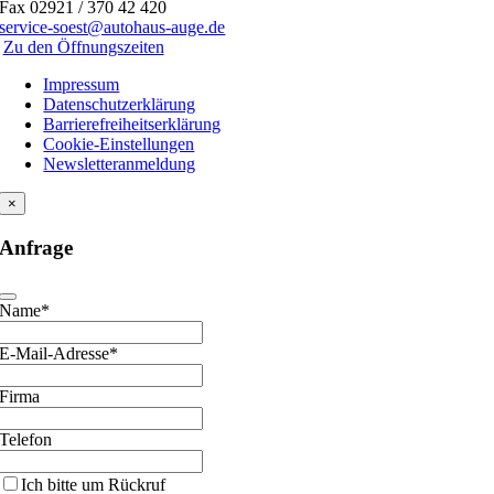
Fax 02921 / 370 42 420
service-soest@autohaus-auge.de
Zu den Öffnungszeiten
Impressum
Datenschutzerklärung
Barrierefreiheitserklärung
Cookie-Einstellungen
Newsletteranmeldung
×
Anfrage
Name*
E-Mail-Adresse*
Firma
Your
Telefon
Website
Ich bitte um Rückruf