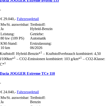
Dacia JOGGER Extreme hybrid 155
-
€ 29.040,-
Fahrzeugdetail
MwSt. ausweisbar:
Treibstoff:
Ja
Hybrid-Benzin
Leistung:
Getriebe:
80 kw (109 PS)
Automatik
KM-Stand:
Erstzulassung:
10 km
06/2026
1
Kraftstoff: Hybrid-Benzin*
– Kraftstoffverbrauch kombiniert: 4,50
1
1
l/100km*
– CO2-Emissionen kombiniert: 103 g/km*
– CO2-Klasse:
1
C*
Dacia JOGGER Extreme TCe 110
-
€ 24.040,-
Fahrzeugdetail
MwSt. ausweisbar:
Treibstoff:
Ja
Benzin