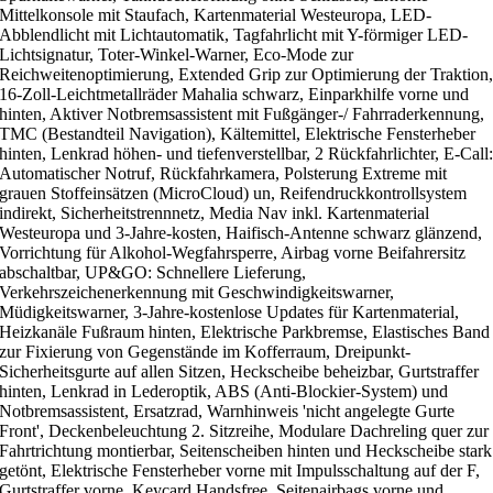
Mittelkonsole mit Staufach, Kartenmaterial Westeuropa, LED-
Abblendlicht mit Lichtautomatik, Tagfahrlicht mit Y-förmiger LED-
Lichtsignatur, Toter-Winkel-Warner, Eco-Mode zur
Reichweitenoptimierung, Extended Grip zur Optimierung der Traktion
16-Zoll-Leichtmetallräder Mahalia schwarz, Einparkhilfe vorne und
hinten, Aktiver Notbremsassistent mit Fußgänger-/ Fahrraderkennung,
TMC (Bestandteil Navigation), Kältemittel, Elektrische Fensterheber
hinten, Lenkrad höhen- und tiefenverstellbar, 2 Rückfahrlichter, E-Call
Automatischer Notruf, Rückfahrkamera, Polsterung Extreme mit
grauen Stoffeinsätzen (MicroCloud) un, Reifendruckkontrollsystem
indirekt, Sicherheitstrennnetz, Media Nav inkl. Kartenmaterial
Westeuropa und 3-Jahre-kosten, Haifisch-Antenne schwarz glänzend,
Vorrichtung für Alkohol-Wegfahrsperre, Airbag vorne Beifahrersitz
abschaltbar, UP&GO: Schnellere Lieferung,
Verkehrszeichenerkennung mit Geschwindigkeitswarner,
Müdigkeitswarner, 3-Jahre-kostenlose Updates für Kartenmaterial,
Heizkanäle Fußraum hinten, Elektrische Parkbremse, Elastisches Band
zur Fixierung von Gegenstände im Kofferraum, Dreipunkt-
Sicherheitsgurte auf allen Sitzen, Heckscheibe beheizbar, Gurtstraffer
hinten, Lenkrad in Lederoptik, ABS (Anti-Blockier-System) und
Notbremsassistent, Ersatzrad, Warnhinweis 'nicht angelegte Gurte
Front', Deckenbeleuchtung 2. Sitzreihe, Modulare Dachreling quer zur
Fahrtrichtung montierbar, Seitenscheiben hinten und Heckscheibe stark
getönt, Elektrische Fensterheber vorne mit Impulsschaltung auf der F,
Gurtstraffer vorne, Keycard Handsfree, Seitenairbags vorne und