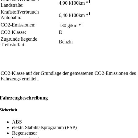
1
4,90 l/100km *
Landstraße:
Kraftstoffverbrauch
1
6,40 l/100km *
Autobahn:
1
CO2-Emissionen:
130 g/km *
CO2-Klasse:
D
Zugrunde liegende
Benzin
Treibstoffart:
CO2-Klasse auf der Grundlage der gemessenen CO2-Emissionen des
Fahrzeugs ermittelt.
Fahrzeugbeschreibung
Sicherheit
ABS
elektr. Stabilitätsprogramm (ESP)
Regensensor