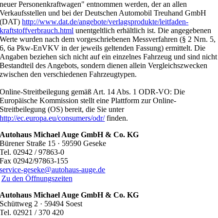
neuer Personenkraftwagen" entnommen werden, der an allen
Verkaufsstellen und bei der Deutschen Automobil Treuhand GmbH
(DAT)
http://www.dat.de/angebote/verlagsprodukte/leitfaden-
kraftstoffverbrauch.html
unentgeltlich erhältlich ist. Die angegebenen
Werte wurden nach dem vorgeschriebenen Messverfahren (§ 2 Nrn. 5,
6, 6a Pkw-EnVKV in der jeweils geltenden Fassung) ermittelt. Die
Angaben beziehen sich nicht auf ein einzelnes Fahrzeug und sind nicht
Bestandteil des Angebots, sondern dienen allein Vergleichszwecken
zwischen den verschiedenen Fahrzeugtypen.
Online-Streitbeilegung gemäß Art. 14 Abs. 1 ODR-VO: Die
Europäische Kommission stellt eine Plattform zur Online-
Streitbeilegung (OS) bereit, die Sie unter
http://ec.europa.eu/consumers/odr/
finden.
Autohaus Michael Auge GmbH & Co. KG
Bürener Straße 15 · 59590 Geseke
Tel. 02942 / 97863-0
Fax 02942/97863-155
service-geseke@autohaus-auge.de
Zu den Öffnungszeiten
Autohaus Michael Auge GmbH & Co. KG
Schüttweg 2 · 59494 Soest
Tel. 02921 / 370 420