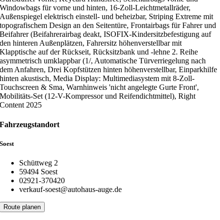
Windowbags für vorne und hinten, 16-Zoll-Leichtmetallräder,
Außenspiegel elektrisch einstell- und beheizbar, Striping Extreme mit
topografischem Design an den Seitentüre, Frontairbags für Fahrer und
Beifahrer (Beifahrerairbag deakt, ISOFIX-Kindersitzbefestigung auf
den hinteren Außenplätzen, Fahrersitz höhenverstellbar mit
Klapptische auf der Rückseit, Rücksitzbank und -lehne 2. Reihe
asymmetrisch umklappbar (1/, Automatische Türverriegelung nach
dem Anfahren, Drei Kopfstützen hinten höhenverstellbar, Einparkhilfe
hinten akustisch, Media Display: Multimediasystem mit 8-Zoll-
Touchscreen & Sma, Warnhinweis 'nicht angelegte Gurte Front',
Mobilitäts-Set (12-V-Kompressor und Reifendichtmittel), Right
Content 2025
Fahrzeugstandort
Soest
Schüttweg 2
59494 Soest
02921-370420
verkauf-soest@autohaus-auge.de
Route planen