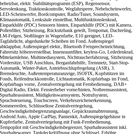
beheizbar, elektr. Stabilitätsprogramm (ESP), Regensensor,
Servolenkung, Traktionskontrolle, Wegfahrsperre, Nebelscheinwerfer,
LED-Scheinwerfer, Bordcomputer, Radio/Tuner, Soundsystem,
Klimaautomatik, Lenksäule einstellbar, Multifunktionslenkrad,
Einparkhilfe (PDC) Sensoren hinten, Einparkhilfe (PDC) mit Kamera,
Pollenfilter, Sitzheizung, Rücksitzbank geteilt, Tempomat, Dachreling,
LM-Felgen, Stoßfänger in Wagenfarbe, E10 geeignet, LED-
Tagfahrlicht, abgedunkelte Scheiben im Fond, Außenspiegel
abklappbar, Außenspiegel elektr., Bluetooth Freisprecheinrichtung,
Fahrersitz höhenverstellbar, Innenraumfilter, keyless-Go, Lederlenkrad,
Mittelarmlehne, Multimediasystem, Nichtraucherfahrzeug, Sitzheizung
Vordersitze, USB Anschluss, Berganfahrhilfe, Trennnetz, Start-Stop-
Automatik, Winter-Paket, Antriebsschlupfregelung (ASR), 3.
Bremsleuchte, Außentemperaturanzeige, ISOFIX, Kopfstützen im
Fonds, Reifendruckkontrolle, Lichtautomatik, Kopfairbags im Fond,
Kopfairbags vorne, Zentralverriegelung mit Fernbedienung, DAB+
Digital Radio, Elektr. Fensterheber vorne/hinten, Notbremsassistent,
Spurhalteassistent, Müdigkeitswarnsystem, Notrufsystem,
Sprachsteuerung, Touchscreen, Verkehrszeichenerkennung,
Sommerreifen, Schlüssellose Zentralverriegelung,
Geschwindigkeitsbegrenzungsanlage, Gepäckraumabtrennung,
Android Auto, Apple CarPlay, Pannenkit, Außenspiegelgehäuse in
Kupferfarbe, Zentralverriegelung mit Funk-Fernbedienung,
Tempopilot mit Geschwindigkeitsbegrenzer, Spurhalteassistent inkl.
Spurhaltewarner, Tankdeckelöffnung ohne Schlüssel, Erhöhte