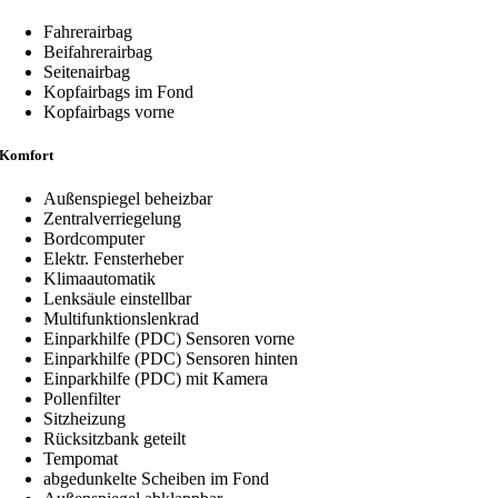
Fahrerairbag
Beifahrerairbag
Seitenairbag
Kopfairbags im Fond
Kopfairbags vorne
Komfort
Außenspiegel beheizbar
Zentralverriegelung
Bordcomputer
Elektr. Fensterheber
Klimaautomatik
Lenksäule einstellbar
Multifunktionslenkrad
Einparkhilfe (PDC) Sensoren vorne
Einparkhilfe (PDC) Sensoren hinten
Einparkhilfe (PDC) mit Kamera
Pollenfilter
Sitzheizung
Rücksitzbank geteilt
Tempomat
abgedunkelte Scheiben im Fond