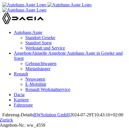
Zum
Inhalt
springen
Autohaus Auge
Standort Geseke
Standort Soest
Werkstatt und Service
Angebote
Aktuelle Angebote Autohaus Auge in Geseke und
Soest
Gebrauchtwagen
Mietanhänger
Renault
Neuwagen
E-Mobilität
Renault Werkstattservice
Dacia
Karriere
Fahrzeuge
Fahrzeug-Details
BWSolution GmbH
2024-07-29T10:43:16+02:00
Zurück
Angebots-Nr.: ww_4559