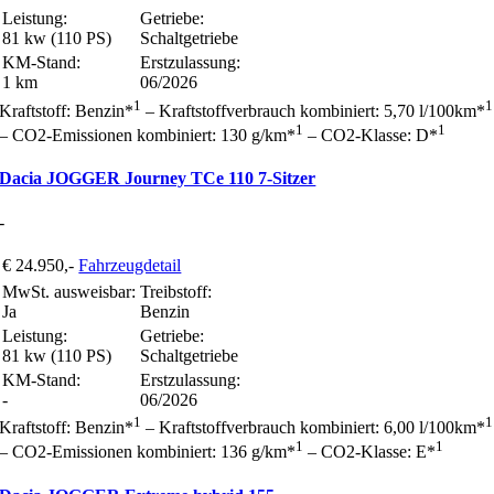
Leistung:
Getriebe:
81 kw (110 PS)
Schaltgetriebe
KM-Stand:
Erstzulassung:
1 km
06/2026
1
1
Kraftstoff: Benzin*
– Kraftstoffverbrauch kombiniert: 5,70 l/100km*
1
1
– CO2-Emissionen kombiniert: 130 g/km*
– CO2-Klasse: D*
Dacia JOGGER Journey TCe 110 7-Sitzer
-
€ 24.950,-
Fahrzeugdetail
MwSt. ausweisbar:
Treibstoff:
Ja
Benzin
Leistung:
Getriebe:
81 kw (110 PS)
Schaltgetriebe
KM-Stand:
Erstzulassung:
-
06/2026
1
1
Kraftstoff: Benzin*
– Kraftstoffverbrauch kombiniert: 6,00 l/100km*
1
1
– CO2-Emissionen kombiniert: 136 g/km*
– CO2-Klasse: E*