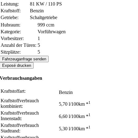
Leistung:
81 KW / 110 PS
Kraftstoff:
Benzin
Getriebe:
Schaltgetriebe
Hubraum:
999 ccm
Kategorie:
Vorführwagen
Vorbesitzer:
1
Anzahl der Türen:
5
Sitzplätze:
5
Fahrzeuganfrage senden
Exposé drucken
Verbrauchsangaben
Kraftstoffart:
Benzin
Kraftstoffverbrauch
1
5,70 l/100km *
kombiniert:
Kraftstoffverbrauch
1
6,60 l/100km *
Innenstadt:
Kraftstoffverbrauch
1
5,30 l/100km *
Stadtrand:
Kraftstoffverbrauch