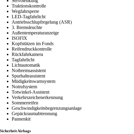
Servolenkung
Traktionskontrolle
Wegfahrsperre
LED-Tagfahrlicht
Antriebsschlupfregelung (ASR)
3. Bremsleuchte
Außentemperaturanzeige
ISOFIX
Kopfstützen im Fonds
Reifendruckkontrolle
Rückfahrkamera
Tagfahrlicht
Lichtautomatik
Notbremsassistent
Spurhalteassistent
Müdigkeitswarnsystem
Notrufsystem
Totwinkel-Assistent
Verkehrszeichenerkennung
Sommerreifen
Geschwindigkeitsbegrenzungsanlage
Gepäckraumabtrennung
Pannenkit
Sicherheit Airbags