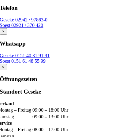
Telefon
Geseke 02942 / 97863-0
Soest 02921 / 370 420
×
Whatsapp
Geseke 0151 40 31 91 91
Soest 0151 61 48 55 99
×
Öffnungszeiten
Standort Geseke
erkauf
Montag – Freitag
09:00 – 18:00 Uhr
Samstag
09:00 – 13:00 Uhr
ervice
Montag – Freitag
08:00 – 17:00 Uhr
Samstag
-