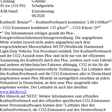
Leistung:
Getriebe:
81 kw (110 PS)
Schaltgetriebe
KM-Stand:
Erstzulassung:
-
06/2026
1
1
Kraftstoff: Benzin*
– Kraftstoffverbrauch kombiniert: 5,90 l/100km*
1
1
– CO2-Emissionen kombiniert: 135 g/km*
– CO2-Klasse: D*
1
*
Die Informationen erfolgen gemäß der Pkw-
Energieverbrauchskennzeichnungsverordnung. Die angegebenen
Werte wurden (soweit nicht anders angegeben) nach dem
vorgeschriebenen Messverfahren WLTP (Worldwide Harmonised
Light-Duty Vehicles Test Procedure) ermittelt. Der Kraftstoffverbrauch
und der CO2-Ausstoß eines Pkw sind nicht nur von der effizienten
Ausnutzung des Kraftstoffs durch den Pkw, sondern auch vom Fahrstil
und anderen nichttechnischen Faktoren abhängig. CO2 ist das für die
Erderwärmung hauptverantwortliche Treibhausgas. Ein Leitfaden über
den Kraftstoffverbrauch und die CO2-Emissionen aller in Deutschland
angebotenen neuen Pkw-Modelle ist unentgeltlich einsehbar an jedem
Verkaufsort in Deutschland, an dem neue Pkw ausgestellt oder
angeboten werden. Der Leitfaden ist auch hier abrufbar:
www.dat.de/co2/
Bei Hinweis auf NEFZ: Weitere Informationen zum offiziellen
Kraftstoffverbrauch und den offiziellen spezifischen CO2-Emissionen
neuer Personenkraftwagen können dem "Leitfaden über den
Kraftstoffverbrauch, die CO2-Emissionen und den Stromverbrauch