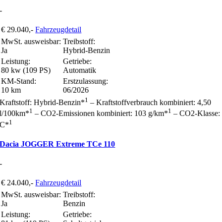
-
€ 29.040,-
Fahrzeugdetail
MwSt. ausweisbar:
Treibstoff:
Ja
Hybrid-Benzin
Leistung:
Getriebe:
80 kw (109 PS)
Automatik
KM-Stand:
Erstzulassung:
10 km
06/2026
1
Kraftstoff: Hybrid-Benzin*
– Kraftstoffverbrauch kombiniert: 4,50
1
1
l/100km*
– CO2-Emissionen kombiniert: 103 g/km*
– CO2-Klasse:
1
C*
Dacia JOGGER Extreme TCe 110
-
€ 24.040,-
Fahrzeugdetail
MwSt. ausweisbar:
Treibstoff:
Ja
Benzin
Leistung:
Getriebe: