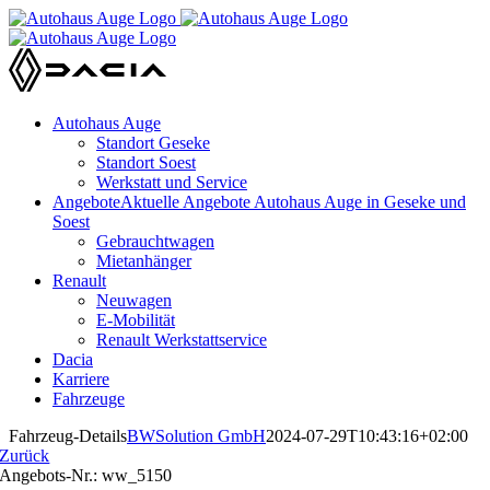
Zum
Inhalt
springen
Autohaus Auge
Standort Geseke
Standort Soest
Werkstatt und Service
Angebote
Aktuelle Angebote Autohaus Auge in Geseke und
Soest
Gebrauchtwagen
Mietanhänger
Renault
Neuwagen
E-Mobilität
Renault Werkstattservice
Dacia
Karriere
Fahrzeuge
Fahrzeug-Details
BWSolution GmbH
2024-07-29T10:43:16+02:00
Zurück
Angebots-Nr.: ww_5150