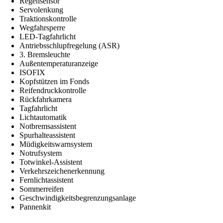
Regensensor
Servolenkung
Traktionskontrolle
Wegfahrsperre
LED-Tagfahrlicht
Antriebsschlupfregelung (ASR)
3. Bremsleuchte
Außentemperaturanzeige
ISOFIX
Kopfstützen im Fonds
Reifendruckkontrolle
Rückfahrkamera
Tagfahrlicht
Lichtautomatik
Notbremsassistent
Spurhalteassistent
Müdigkeitswarnsystem
Notrufsystem
Totwinkel-Assistent
Verkehrszeichenerkennung
Fernlichtassistent
Sommerreifen
Geschwindigkeitsbegrenzungsanlage
Pannenkit