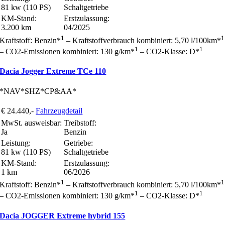
81 kw (110 PS)
Schaltgetriebe
KM-Stand:
Erstzulassung:
3.200 km
04/2025
1
1
Kraftstoff: Benzin*
– Kraftstoffverbrauch kombiniert: 5,70 l/100km*
1
1
– CO2-Emissionen kombiniert: 130 g/km*
– CO2-Klasse: D*
Dacia Jogger Extreme TCe 110
*NAV*SHZ*CP&AA*
€ 24.440,-
Fahrzeugdetail
MwSt. ausweisbar:
Treibstoff:
Ja
Benzin
Leistung:
Getriebe:
81 kw (110 PS)
Schaltgetriebe
KM-Stand:
Erstzulassung:
1 km
06/2026
1
1
Kraftstoff: Benzin*
– Kraftstoffverbrauch kombiniert: 5,70 l/100km*
1
1
– CO2-Emissionen kombiniert: 130 g/km*
– CO2-Klasse: D*
Dacia JOGGER Extreme hybrid 155