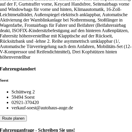
auf der F, Gurtstraffer vorne, Keycard Handsfree, Seitenairbags vorne
und Windowbags für vorne und hinten, Klimaautomatik, 16-Zoll-
Leichtmetallräder, Außenspiegel elektrisch anklappbar, Automatische
Aktivierung der Warnblinkanlage bei Notbremsung, Stoßfänger in
Wagenfarbe, Frontairbags für Fahrer und Beifahrer (Beifahrerairbag
deakt, ISOFIX-Kindersitzbefestigung auf den hinteren Außenplätzen,
Fahrersitz höhenverstellbar mit Klapptische auf der Rückseit,
Rücksitzbank und -lehne 2. Reihe asymmetrisch umklappbar (1/,
Automatische Türverriegelung nach dem Anfahren, Mobilitäts-Set (12-
V-Kompressor und Reifendichtmittel), Drei Kopfstützen hinten
höhenverstellbar
Fahrzeugstandort
Soest
Schüttweg 2
59494 Soest
02921-370420
verkauf-soest@autohaus-auge.de
Route planen
Fahrzeuganfrage - Schreiben Sie uns!