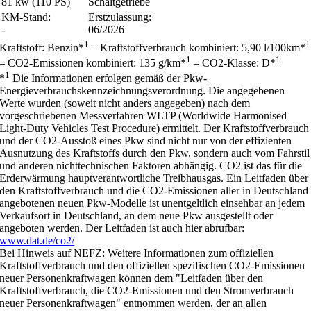
81 kw (110 PS)
Schaltgetriebe
KM-Stand:
Erstzulassung:
-
06/2026
1
1
Kraftstoff: Benzin*
– Kraftstoffverbrauch kombiniert: 5,90 l/100km*
1
1
– CO2-Emissionen kombiniert: 135 g/km*
– CO2-Klasse: D*
1
*
Die Informationen erfolgen gemäß der Pkw-
Energieverbrauchskennzeichnungsverordnung. Die angegebenen
Werte wurden (soweit nicht anders angegeben) nach dem
vorgeschriebenen Messverfahren WLTP (Worldwide Harmonised
Light-Duty Vehicles Test Procedure) ermittelt. Der Kraftstoffverbrauch
und der CO2-Ausstoß eines Pkw sind nicht nur von der effizienten
Ausnutzung des Kraftstoffs durch den Pkw, sondern auch vom Fahrstil
und anderen nichttechnischen Faktoren abhängig. CO2 ist das für die
Erderwärmung hauptverantwortliche Treibhausgas. Ein Leitfaden über
den Kraftstoffverbrauch und die CO2-Emissionen aller in Deutschland
angebotenen neuen Pkw-Modelle ist unentgeltlich einsehbar an jedem
Verkaufsort in Deutschland, an dem neue Pkw ausgestellt oder
angeboten werden. Der Leitfaden ist auch hier abrufbar:
www.dat.de/co2/
Bei Hinweis auf NEFZ: Weitere Informationen zum offiziellen
Kraftstoffverbrauch und den offiziellen spezifischen CO2-Emissionen
neuer Personenkraftwagen können dem "Leitfaden über den
Kraftstoffverbrauch, die CO2-Emissionen und den Stromverbrauch
neuer Personenkraftwagen" entnommen werden, der an allen