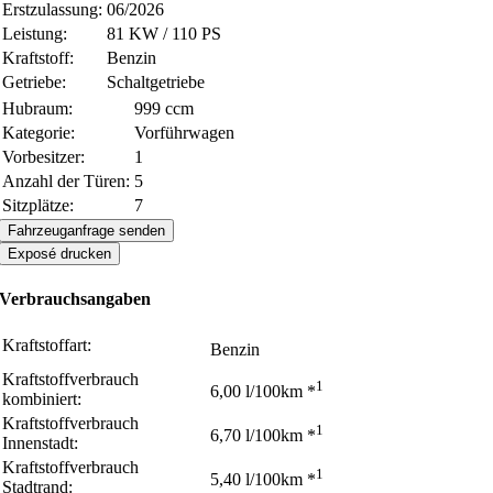
Erstzulassung:
06/2026
Leistung:
81 KW / 110 PS
Kraftstoff:
Benzin
Getriebe:
Schaltgetriebe
Hubraum:
999 ccm
Kategorie:
Vorführwagen
Vorbesitzer:
1
Anzahl der Türen:
5
Sitzplätze:
7
Fahrzeuganfrage senden
Exposé drucken
Verbrauchsangaben
Kraftstoffart:
Benzin
Kraftstoffverbrauch
1
6,00 l/100km *
kombiniert:
Kraftstoffverbrauch
1
6,70 l/100km *
Innenstadt:
Kraftstoffverbrauch
1
5,40 l/100km *
Stadtrand: