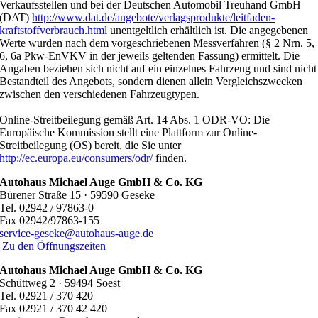
Verkaufsstellen und bei der Deutschen Automobil Treuhand GmbH
(DAT)
http://www.dat.de/angebote/verlagsprodukte/leitfaden-
kraftstoffverbrauch.html
unentgeltlich erhältlich ist. Die angegebenen
Werte wurden nach dem vorgeschriebenen Messverfahren (§ 2 Nrn. 5,
6, 6a Pkw-EnVKV in der jeweils geltenden Fassung) ermittelt. Die
Angaben beziehen sich nicht auf ein einzelnes Fahrzeug und sind nicht
Bestandteil des Angebots, sondern dienen allein Vergleichszwecken
zwischen den verschiedenen Fahrzeugtypen.
Online-Streitbeilegung gemäß Art. 14 Abs. 1 ODR-VO: Die
Europäische Kommission stellt eine Plattform zur Online-
Streitbeilegung (OS) bereit, die Sie unter
http://ec.europa.eu/consumers/odr/
finden.
Autohaus Michael Auge GmbH & Co. KG
Bürener Straße 15 · 59590 Geseke
Tel. 02942 / 97863-0
Fax 02942/97863-155
service-geseke@autohaus-auge.de
Zu den Öffnungszeiten
Autohaus Michael Auge GmbH & Co. KG
Schüttweg 2 · 59494 Soest
Tel. 02921 / 370 420
Fax 02921 / 370 42 420