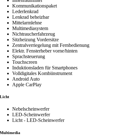
Innenraumfilter
Kommunikationspaket
Lederlenkrad
Lenkrad beheizbar
Mittelarmlehne
Multimediasystem
Nichtraucherfahrzeug
Sitzheizung Vordersitze
Zentralverriegelung mit Fernbedienung
Elektr. Fensterheber vorne/hinten
Sprachsteuerung
Touchscreen
Induktionsladen für Smartphones
Volldigitales Kombiinstrument
Android Auto
Apple CarPlay
Licht
Nebelscheinwerfer
LED-Scheinwerfer
Licht - LED-Scheinwerfer
Multimedia