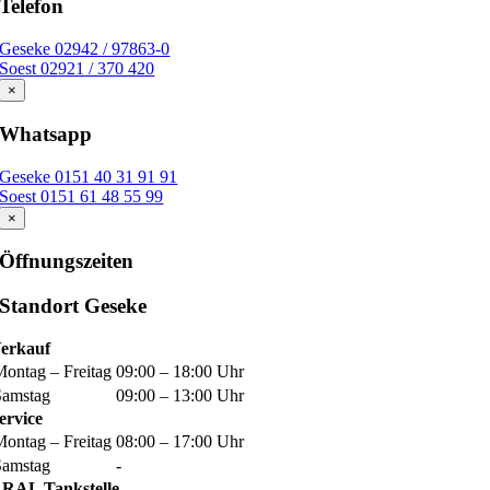
Telefon
Geseke 02942 / 97863-0
Soest 02921 / 370 420
×
Whatsapp
Geseke 0151 40 31 91 91
Soest 0151 61 48 55 99
×
Öffnungszeiten
Standort Geseke
erkauf
Montag – Freitag
09:00 – 18:00 Uhr
Samstag
09:00 – 13:00 Uhr
ervice
Montag – Freitag
08:00 – 17:00 Uhr
Samstag
-
RAL Tankstelle