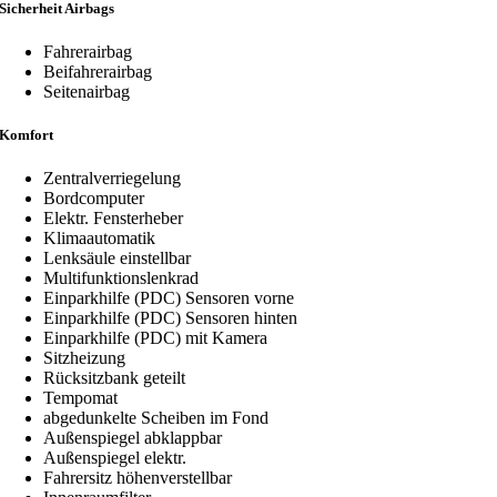
Sicherheit Airbags
Fahrerairbag
Beifahrerairbag
Seitenairbag
Komfort
Zentralverriegelung
Bordcomputer
Elektr. Fensterheber
Klimaautomatik
Lenksäule einstellbar
Multifunktionslenkrad
Einparkhilfe (PDC) Sensoren vorne
Einparkhilfe (PDC) Sensoren hinten
Einparkhilfe (PDC) mit Kamera
Sitzheizung
Rücksitzbank geteilt
Tempomat
abgedunkelte Scheiben im Fond
Außenspiegel abklappbar
Außenspiegel elektr.
Fahrersitz höhenverstellbar