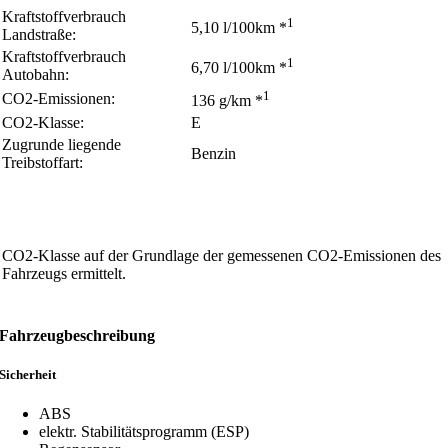
Kraftstoffverbrauch
1
5,10 l/100km *
Landstraße:
Kraftstoffverbrauch
1
6,70 l/100km *
Autobahn:
1
CO2-Emissionen:
136 g/km *
CO2-Klasse:
E
Zugrunde liegende
Benzin
Treibstoffart:
CO2-Klasse auf der Grundlage der gemessenen CO2-Emissionen des
Fahrzeugs ermittelt.
Fahrzeugbeschreibung
Sicherheit
ABS
elektr. Stabilitätsprogramm (ESP)