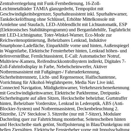
Zentralverriegelung mit Funk-Fernbedienung, 16-Zoll-
Leichtmetallräder TAMIA glanzgedreht, Tempopilot mit
Geschwindigkeitsbegrenzer, Spurhalteassistent inkl. Spurhaltewarner,
Tankdeckelöffnung ohne Schlüssel, Erhöhte Mittelkonsole mit
Armlehne und Staufach, LED-Abblendlicht mit Lichtautomatik, ESP
(Elektronisches Stabilitätsprogramm) und Berganfahrhilfe, Tagfahrlicht
mit LED-Lichtsignatur, Toter-Winkel-Warner, Eco-Mode zur
Reichweitenoptimierung, Beheizbares Lenkrad, Induktive
Smartphone-Ladefläche, Einparkhilfe vorne und hinten, Außenspiegel
in Wagenfarbe, Elektrische Fensterheber hinten, Lenkrad höhen- und
tiefenverstellbar, Fernlichtassistent, E-Call: Automatischer Notruf,
Multiview-Kamera, Reifendruckkontrollsystem indirekt, Digitales 7-
Zoll-Fahrinfodisplay in Farbe, Nebelscheinwerfer, Aktiver
Notbremsassistent mit Fußgänger-/ Fahrraderkennung,
Sicherheitstrennnetz, Licht- und Regensensor, Haifischantenne,
Vorrichtung für Alkohol-Wegfahrsperre, Media Nav Live inkl.
Connected Navigation, Müdigkeitswarner, Verkehrszeichenerkennung
mit Geschwindigkeitswarner, Elektrische Parkbremse, Dreipunkt-
Sicherheitsgurte auf allen Sitzen, Heckscheibe beheizbar, Gurtstraffer
hinten, Beheizbare Vordersitze, Lenkrad in Lederoptik, ABS (Anti-
Blockier-System) und Notbremsassistent, Deckenbeleuchtung 2.
Sitzreihe, 12V Steckdose 3. Sitzreihe (nur mit 7-Sitzer), Modulare
Dachreling quer zur Fahrtrichtung montierbar, Seitenscheiben hinten
und Heckscheibe stark getönt, Stoffpolsterung in Blau/Dunkelgrau mit
hellen Ziernähten, Elektrische Fensterheber vorne mit Impulsschaltung