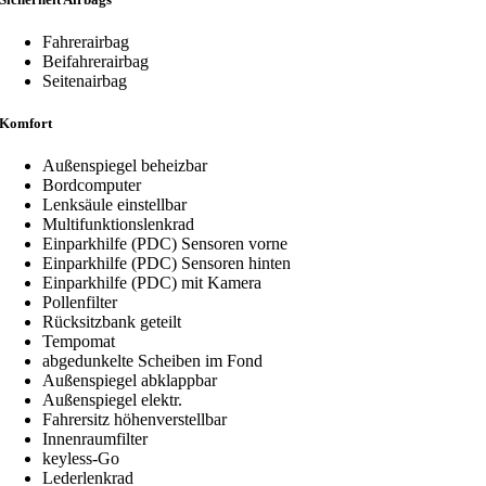
Fahrerairbag
Beifahrerairbag
Seitenairbag
Komfort
Außenspiegel beheizbar
Bordcomputer
Lenksäule einstellbar
Multifunktionslenkrad
Einparkhilfe (PDC) Sensoren vorne
Einparkhilfe (PDC) Sensoren hinten
Einparkhilfe (PDC) mit Kamera
Pollenfilter
Rücksitzbank geteilt
Tempomat
abgedunkelte Scheiben im Fond
Außenspiegel abklappbar
Außenspiegel elektr.
Fahrersitz höhenverstellbar
Innenraumfilter
keyless-Go
Lederlenkrad