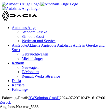
Zum
Inhalt
springen
Autohaus Auge
Standort Geseke
Standort Soest
Werkstatt und Service
Angebote
Aktuelle Angebote Autohaus Auge in Geseke und
Soest
Gebrauchtwagen
Mietanhänger
Renault
Neuwagen
E-Mobilität
Renault Werkstattservice
Dacia
Karriere
Fahrzeuge
Fahrzeug-Details
BWSolution GmbH
2024-07-29T10:43:16+02:00
Zurück
Angebots-Nr.: ww_5366