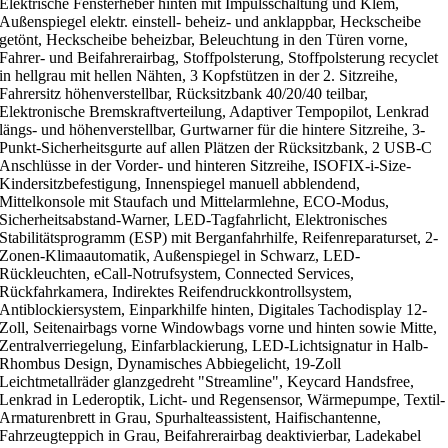
Elektrische Fensterheber hinten mit Impulsschaltung und Klem,
Außenspiegel elektr. einstell- beheiz- und anklappbar, Heckscheibe
getönt, Heckscheibe beheizbar, Beleuchtung in den Türen vorne,
Fahrer- und Beifahrerairbag, Stoffpolsterung, Stoffpolsterung recyclet
in hellgrau mit hellen Nähten, 3 Kopfstützen in der 2. Sitzreihe,
Fahrersitz höhenverstellbar, Rücksitzbank 40/20/40 teilbar,
Elektronische Bremskraftverteilung, Adaptiver Tempopilot, Lenkrad
längs- und höhenverstellbar, Gurtwarner für die hintere Sitzreihe, 3-
Punkt-Sicherheitsgurte auf allen Plätzen der Rücksitzbank, 2 USB-C
Anschlüsse in der Vorder- und hinteren Sitzreihe, ISOFIX-i-Size-
Kindersitzbefestigung, Innenspiegel manuell abblendend,
Mittelkonsole mit Staufach und Mittelarmlehne, ECO-Modus,
Sicherheitsabstand-Warner, LED-Tagfahrlicht, Elektronisches
Stabilitätsprogramm (ESP) mit Berganfahrhilfe, Reifenreparaturset, 2-
Zonen-Klimaautomatik, Außenspiegel in Schwarz, LED-
Rückleuchten, eCall-Notrufsystem, Connected Services,
Rückfahrkamera, Indirektes Reifendruckkontrollsystem,
Antiblockiersystem, Einparkhilfe hinten, Digitales Tachodisplay 12-
Zoll, Seitenairbags vorne Windowbags vorne und hinten sowie Mitte,
Zentralverriegelung, Einfarblackierung, LED-Lichtsignatur in Halb-
Rhombus Design, Dynamisches Abbiegelicht, 19-Zoll
Leichtmetallräder glanzgedreht "Streamline", Keycard Handsfree,
Lenkrad in Lederoptik, Licht- und Regensensor, Wärmepumpe, Textil-
Armaturenbrett in Grau, Spurhalteassistent, Haifischantenne,
Fahrzeugteppich in Grau, Beifahrerairbag deaktivierbar, Ladekabel