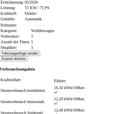
Erstzulassung:
05/2026
Leistung:
55 KW / 75 PS
Kraftstoff:
Elektro
Getriebe:
Automatik
Hubraum:
Kategorie:
Vorführwagen
Vorbesitzer:
1
Anzahl der Türen:
5
Sitzplätze:
5
Fahrzeuganfrage senden
Exposé drucken
Verbrauchsangaben
Kraftstoffart:
Elektro
16,50 kWh/100km
Stromverbrauch kombiniert:
1
*
12,20 kWh/100km
Stromverbrauch Innenstadt:
1
*
12,40 kWh/100km
Stromverbrauch Stadtrand: