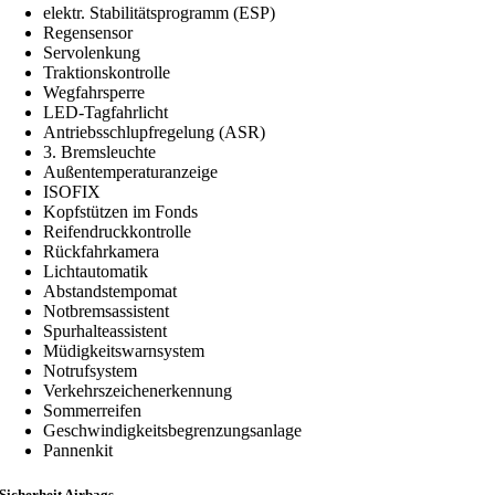
elektr. Stabilitätsprogramm (ESP)
Regensensor
Servolenkung
Traktionskontrolle
Wegfahrsperre
LED-Tagfahrlicht
Antriebsschlupfregelung (ASR)
3. Bremsleuchte
Außentemperaturanzeige
ISOFIX
Kopfstützen im Fonds
Reifendruckkontrolle
Rückfahrkamera
Lichtautomatik
Abstandstempomat
Notbremsassistent
Spurhalteassistent
Müdigkeitswarnsystem
Notrufsystem
Verkehrszeichenerkennung
Sommerreifen
Geschwindigkeitsbegrenzungsanlage
Pannenkit
Sicherheit Airbags