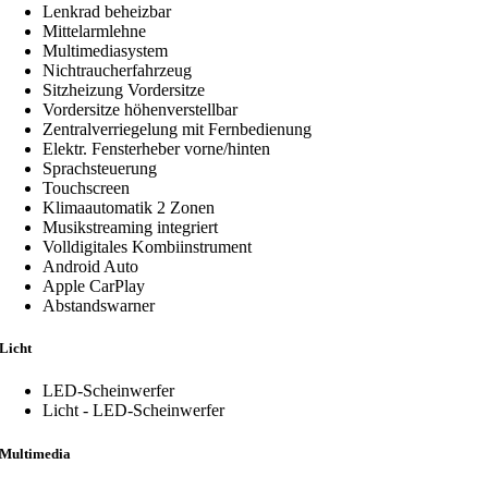
Lenkrad beheizbar
Mittelarmlehne
Multimediasystem
Nichtraucherfahrzeug
Sitzheizung Vordersitze
Vordersitze höhenverstellbar
Zentralverriegelung mit Fernbedienung
Elektr. Fensterheber vorne/hinten
Sprachsteuerung
Touchscreen
Klimaautomatik 2 Zonen
Musikstreaming integriert
Volldigitales Kombiinstrument
Android Auto
Apple CarPlay
Abstandswarner
Licht
LED-Scheinwerfer
Licht - LED-Scheinwerfer
Multimedia