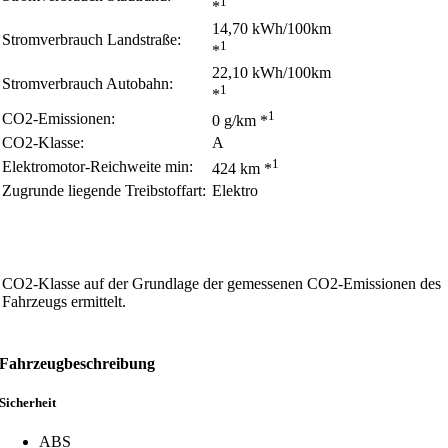
1
*
14,70 kWh/100km
Stromverbrauch Landstraße:
1
*
22,10 kWh/100km
Stromverbrauch Autobahn:
1
*
1
CO2-Emissionen:
0 g/km *
CO2-Klasse:
A
1
Elektromotor-Reichweite min:
424 km *
Zugrunde liegende Treibstoffart:
Elektro
CO2-Klasse auf der Grundlage der gemessenen CO2-Emissionen des
Fahrzeugs ermittelt.
Fahrzeugbeschreibung
Sicherheit
ABS