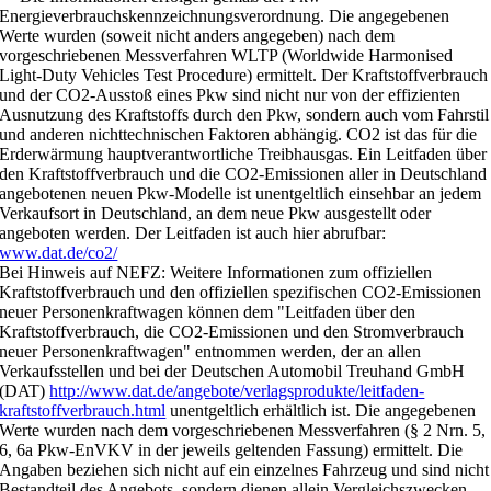
Energieverbrauchskennzeichnungsverordnung. Die angegebenen
Werte wurden (soweit nicht anders angegeben) nach dem
vorgeschriebenen Messverfahren WLTP (Worldwide Harmonised
Light-Duty Vehicles Test Procedure) ermittelt. Der Kraftstoffverbrauch
und der CO2-Ausstoß eines Pkw sind nicht nur von der effizienten
Ausnutzung des Kraftstoffs durch den Pkw, sondern auch vom Fahrstil
und anderen nichttechnischen Faktoren abhängig. CO2 ist das für die
Erderwärmung hauptverantwortliche Treibhausgas. Ein Leitfaden über
den Kraftstoffverbrauch und die CO2-Emissionen aller in Deutschland
angebotenen neuen Pkw-Modelle ist unentgeltlich einsehbar an jedem
Verkaufsort in Deutschland, an dem neue Pkw ausgestellt oder
angeboten werden. Der Leitfaden ist auch hier abrufbar:
www.dat.de/co2/
Bei Hinweis auf NEFZ: Weitere Informationen zum offiziellen
Kraftstoffverbrauch und den offiziellen spezifischen CO2-Emissionen
neuer Personenkraftwagen können dem "Leitfaden über den
Kraftstoffverbrauch, die CO2-Emissionen und den Stromverbrauch
neuer Personenkraftwagen" entnommen werden, der an allen
Verkaufsstellen und bei der Deutschen Automobil Treuhand GmbH
(DAT)
http://www.dat.de/angebote/verlagsprodukte/leitfaden-
kraftstoffverbrauch.html
unentgeltlich erhältlich ist. Die angegebenen
Werte wurden nach dem vorgeschriebenen Messverfahren (§ 2 Nrn. 5,
6, 6a Pkw-EnVKV in der jeweils geltenden Fassung) ermittelt. Die
Angaben beziehen sich nicht auf ein einzelnes Fahrzeug und sind nicht
Bestandteil des Angebots, sondern dienen allein Vergleichszwecken