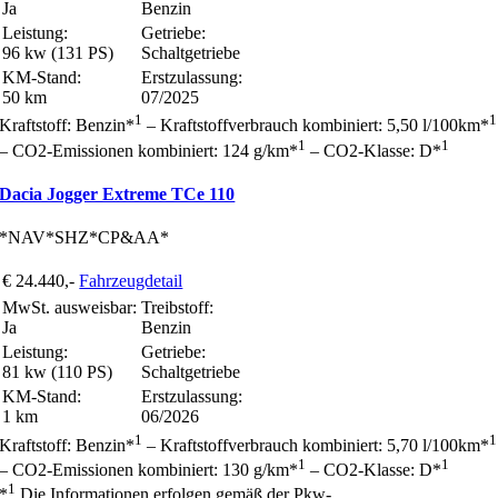
Ja
Benzin
Leistung:
Getriebe:
96 kw (131 PS)
Schaltgetriebe
KM-Stand:
Erstzulassung:
50 km
07/2025
1
1
Kraftstoff: Benzin*
– Kraftstoffverbrauch kombiniert: 5,50 l/100km*
1
1
– CO2-Emissionen kombiniert: 124 g/km*
– CO2-Klasse: D*
Dacia Jogger Extreme TCe 110
*NAV*SHZ*CP&AA*
€ 24.440,-
Fahrzeugdetail
MwSt. ausweisbar:
Treibstoff:
Ja
Benzin
Leistung:
Getriebe:
81 kw (110 PS)
Schaltgetriebe
KM-Stand:
Erstzulassung:
1 km
06/2026
1
1
Kraftstoff: Benzin*
– Kraftstoffverbrauch kombiniert: 5,70 l/100km*
1
1
– CO2-Emissionen kombiniert: 130 g/km*
– CO2-Klasse: D*
1
*
Die Informationen erfolgen gemäß der Pkw-