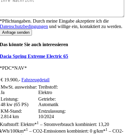
*Pflichtangaben. Durch meine Eingabe akzeptiere ich die
Datenschutzbedingungen
und willige ein, kontaktiert zu werden.
Anfrage senden
Das könnte Sie auch interessieren
Dacia Spring Extreme Electric 65
*PDC*NAV*
€ 19.900,-
Fahrzeugdetail
MwSt. ausweisbar:
Treibstoff:
Ja
Elektro
Leistung:
Getriebe:
48 kw (65 PS)
Automatik
KM-Stand:
Erstzulassung:
2.814 km
10/2024
1
Kraftstoff: Elektro*
– Stromverbrauch kombiniert: 13,20
1
1
kWh/100km*
– CO2-Emissionen kombiniert: 0 g/km*
– CO2-