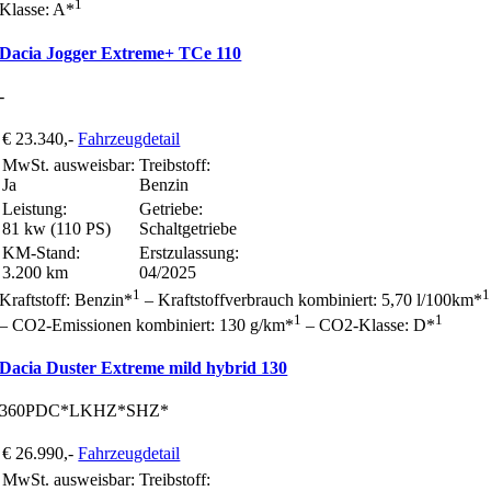
1
Klasse: A*
Dacia Jogger Extreme+ TCe 110
-
€ 23.340,-
Fahrzeugdetail
MwSt. ausweisbar:
Treibstoff:
Ja
Benzin
Leistung:
Getriebe:
81 kw (110 PS)
Schaltgetriebe
KM-Stand:
Erstzulassung:
3.200 km
04/2025
1
1
Kraftstoff: Benzin*
– Kraftstoffverbrauch kombiniert: 5,70 l/100km*
1
1
– CO2-Emissionen kombiniert: 130 g/km*
– CO2-Klasse: D*
Dacia Duster Extreme mild hybrid 130
360PDC*LKHZ*SHZ*
€ 26.990,-
Fahrzeugdetail
MwSt. ausweisbar:
Treibstoff: