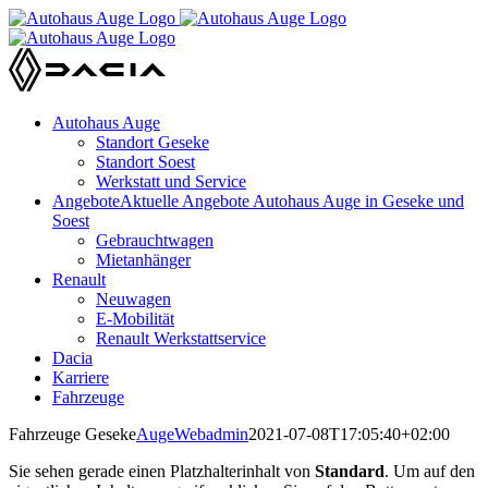
Zum
Inhalt
springen
Autohaus Auge
Standort Geseke
Standort Soest
Werkstatt und Service
Angebote
Aktuelle Angebote Autohaus Auge in Geseke und
Soest
Gebrauchtwagen
Mietanhänger
Renault
Neuwagen
E-Mobilität
Renault Werkstattservice
Dacia
Karriere
Fahrzeuge
Fahrzeuge Geseke
AugeWebadmin
2021-07-08T17:05:40+02:00
Sie sehen gerade einen Platzhalterinhalt von
Standard
. Um auf den