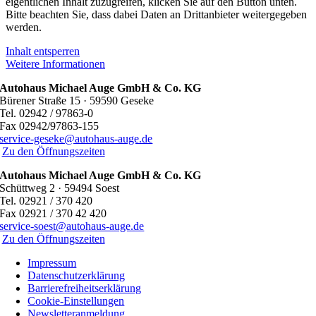
eigentlichen Inhalt zuzugreifen, klicken Sie auf den Button unten.
Bitte beachten Sie, dass dabei Daten an Drittanbieter weitergegeben
werden.
Inhalt entsperren
Weitere Informationen
Autohaus Michael Auge GmbH & Co. KG
Bürener Straße 15 · 59590 Geseke
Tel. 02942 / 97863-0
Fax 02942/97863-155
service-geseke@autohaus-auge.de
Zu den Öffnungszeiten
Autohaus Michael Auge GmbH & Co. KG
Schüttweg 2 · 59494 Soest
Tel. 02921 / 370 420
Fax 02921 / 370 42 420
service-soest@autohaus-auge.de
Zu den Öffnungszeiten
Impressum
Datenschutzerklärung
Barrierefreiheitserklärung
Cookie-Einstellungen
Newsletteranmeldung