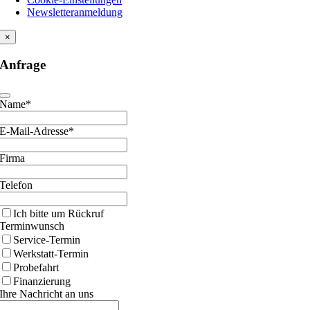
Newsletteranmeldung
×
Anfrage
Name*
E-Mail-Adresse*
Firma
Telefon
Your
Ich bitte um Rückruf
Website
Terminwunsch
Service-Termin
Werkstatt-Termin
Probefahrt
Finanzierung
Ihre Nachricht an uns