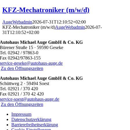
KFZ-Mechatroniker (m/w/d)
AugeWebadmin
2026-07-31T12:10:52+02:00
KFZ-Mechatroniker (m/w/d)
AugeWebadmin
2026-07-
31T12:10:52+02:00
Autohaus Michael Auge GmbH & Co. KG
Bürener Straße 15 · 59590 Geseke
Tel. 02942 / 97863-0
Fax 02942/97863-155
service-geseke@autohaus-auge.de
Zu den Öffnungszeiten
Autohaus Michael Auge GmbH & Co. KG
Schüttweg 2 · 59494 Soest
Tel. 02921 / 370 420
Fax 02921 / 370 42 420
service-soest@autohaus-auge.de
Zu den Öffnungszeiten
Impressum
Datenschutzerklärung
Barrierefreiheitserklärung
Cookie-Einstellungen