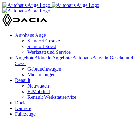
Zum
Inhalt
springen
Autohaus Auge
Standort Geseke
Standort Soest
Werkstatt und Service
Angebote
Aktuelle Angebote Autohaus Auge in Geseke und
Soest
Gebrauchtwagen
Mietanhänger
Renault
Neuwagen
E-Mobilität
Renault Werkstattservice
Dacia
Karriere
Fahrzeuge